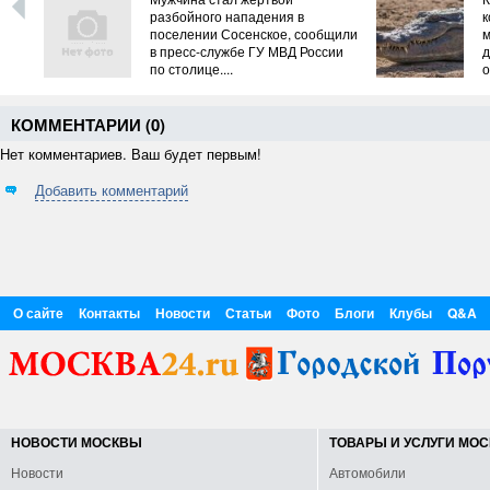
го
разбойного нападения в
к
поселении Сосенское, сообщили
м
ние
в пресс-службе ГУ МВД России
д
по столице....
о
д
КОММЕНТАРИИ (
0
)
Нет комментариев. Ваш будет первым!
Добавить комментарий
О сайте
Контакты
Новости
Статьи
Фото
Блоги
Клубы
Q&A
НОВОСТИ МОСКВЫ
ТОВАРЫ И УСЛУГИ МО
Новости
Автомобили