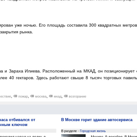
рован уже ночью. Его площадь составила 300 квадратных метров. 
 закрытия рынка.
а и Зараха Илиева. Расположенный на МКАД, он позиционирует се
лее 40 гектаров. Здесь работают свыше 8 тысяч торговых павиль
,
,
,
,
ествие
пожар
москва
мкад
возгорание
часа отбивался от
В Москве горит здание автосервиса
ечным ключом
В разделе -
Городская жизнь
рокодил напал на лодку, в
Москва. 9 декабря. В Моск