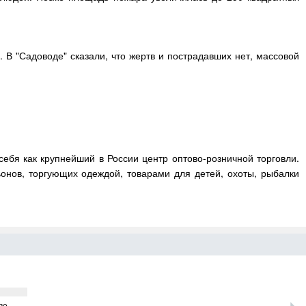
В "Садоводе" сказали, что жертв и пострадавших нет, массовой
бя как крупнейший в России центр оптово-розничной торговли.
онов, торгующих одеждой, товарами для детей, охоты, рыбалки
Пиво горит в Минске
Пожар в мос
В разделе -
Продовольствие
В разделе -
Горо
ве
На пивзаводе "Оливария", по