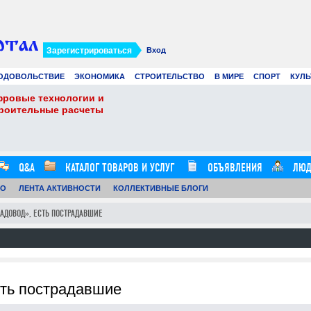
Зарегистрироваться
Вход
ОДОВОЛЬСТВИЕ
ЭКОНОМИКА
СТРОИТЕЛЬСТВО
В МИРЕ
СПОРТ
КУЛЬ
фровые технологии и
Виртуальные карты 
троительные расчеты
Ads в 2026 году: лу
21.07.26
0
16:20:00
Q&A
КАТАЛОГ ТОВАРОВ И УСЛУГ
ОБЪЯВЛЕНИЯ
ЛЮД
ТО
ЛЕНТА АКТИВНОСТИ
КОЛЛЕКТИВНЫЕ БЛОГИ
АДОВОД», ЕСТЬ ПОСТРАДАВШИЕ
сть пострадавшие