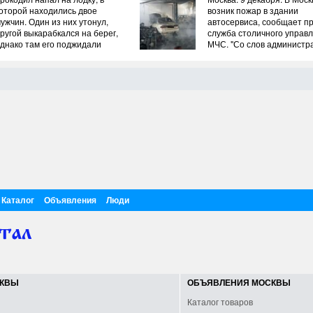
оторой находились двое
возник пожар в здании
ужчин. Один из них утонул,
автосервиса, сообщает пр
ругой выкарабкался на берег,
служба столичного управ
днако там его поджидали
МЧС. "Со слов администра
ругие крокодилы....
здании могут находиться
газовые баллоны — пожа
работают с соблюдением
требований правил охра
труда", — сообщили в пре
службе....
Каталог
Объявления
Люди
СКВЫ
ОБЪЯВЛЕНИЯ МОСКВЫ
Каталог товаров