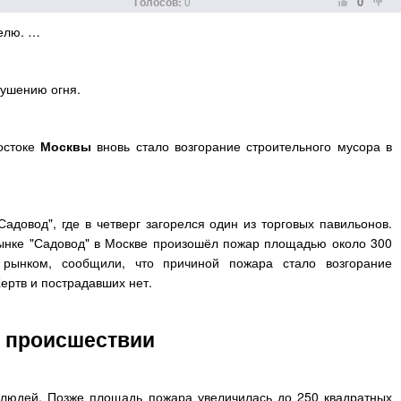
0
Голосов:
0
делю. …
тушению огня.
остоке
Москвы
вновь стало возгорание строительного мусора в
довод", где в четверг загорелся один из торговых павильонов.
ынке "Садовод" в Москве произошёл пожар площадью около 300
т рынком, сообщили, что причиной пожара стало возгорание
ертв и пострадавших нет.
 происшествии
 людей. Позже площадь пожара увеличилась до 250 квадратных