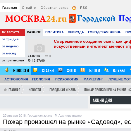
О сайте
Обратная связь
RSS
Главная
07
ВАЖНОЕ
ПОЛИТИКА
ПРИРОДА
ГОРОДСКАЯ ЖИЗНЬ
ПР
АВГУСТА
за три дня
РАЗВЛЕЧЕНИЯ И ОТДЫХ
собенности и
Современное создание смет: как ци
искусственный интеллект меняют с
за неделю
за месяц
24.07.26
0
за три месяца
12:57:00
НОВОСТИ
СТАТЬИ
ФОТО
БЛОГИ
КЛУБЫ
АСТРОНОМИЯ
ГЕОЛОГИЯ
ПСИХОЛОГИЯ
МАРКЕТИНГ
ЛУЧШИЕ ФО
ГЛАВНАЯ
НОВОСТИ
ГОРОДСКАЯ ЖИЗНЬ
ПОЖАР ПРОИЗОШЕЛ НА РЫНКЕ «С
АКЦИЯ ДНЯ
25 января 2018,
Городская жизнь
Администратор
Пожар произошел на рынке «Садовод», е