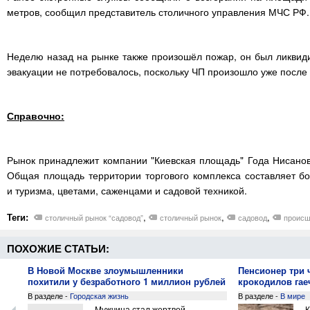
метров, сообщил представитель столичного управления МЧС РФ.
Неделю назад на рынке также произошёл пожар, он был ликвиди
эвакуации не потребовалось, поскольку ЧП произошло уже после
Справочно:
Рынок принадлежит компании "Киевская площадь" Года Нисанов
Общая площадь территории торгового комплекса составляет бо
и туризма, цветами, саженцами и садовой техникой.
Теги:
,
,
,
столичный рынок “садовод”
столичный рынок
садовод
происш
ПОХОЖИЕ СТАТЬИ:
В Новой Москве злоумышленники
Пенсионер три 
похитили у безработного 1 миллион рублей
крокодилов га
В разделе -
Городская жизнь
В разделе -
В мире
 дня
Мужчина стал жертвой
К