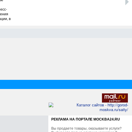
предварительной информации,
есс-
произошло возгорание
ления
утеплителя одной из емкостей,
ции, в
сообщил в своем официальном
аккаунте пресс-секретарь МЧС
рные
Виталий Новицкий, который
только что прибыл на место
ны
происшествия....
сс-
РЕКЛАМА НА ПОРТАЛЕ MOCKBA24.RU
Вы продаете товары, оказываете услуги?