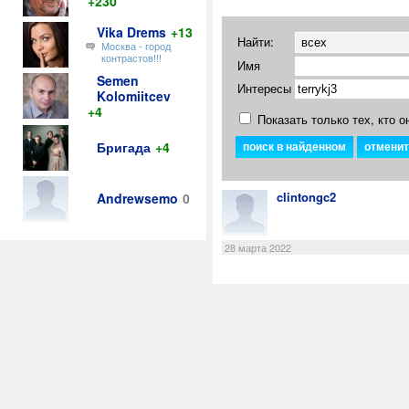
+230
Vika Drems
+13
Найти:
Москва - город
контрастов!!!
Имя
Semen
Интересы
Kolomiitcev
+4
Показать только тех, кто о
Бригада
+4
clintongc2
Andrewsemo
0
28 марта 2022