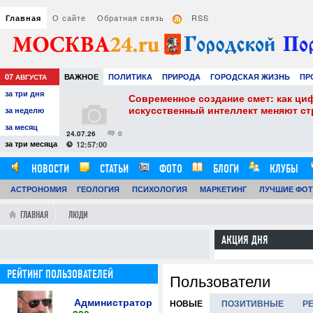
О сайте
Обратная связь
RSS
Главная
07
ВАЖНОЕ
ПОЛИТИКА
ПРИРОДА
ГОРОДСКАЯ ЖИЗНЬ
ПР
АВГУСТА
за три дня
НАУКА
ТЕХНОЛОГИИ
ЗНАМЕНИТОСТИ
АВТО
РАЗВЛЕЧЕ
собенности и
Современное создание смет: как ци
искусственный интеллект меняют с
за неделю
за месяц
24.07.26
0
за три месяца
12:57:00
НОВОСТИ
СТАТЬИ
ФОТО
БЛОГИ
КЛУБЫ
АСТРОНОМИЯ
ОБЗОРЫ
ГЕОЛОГИЯ
ВИДЕОРЕПОРТАЖИ
ПСИХОЛОГИЯ
МАРКЕТИНГ
ЛУЧШИЕ ФО
ГЛАВНАЯ
ЛЮДИ
АКЦИЯ ДНЯ
РЕЙТИНГ ПОЛЬЗОВАТЕЛЕЙ
Пользователи
Администратор
НОВЫЕ
ПОЗИТИВНЫЕ
Р