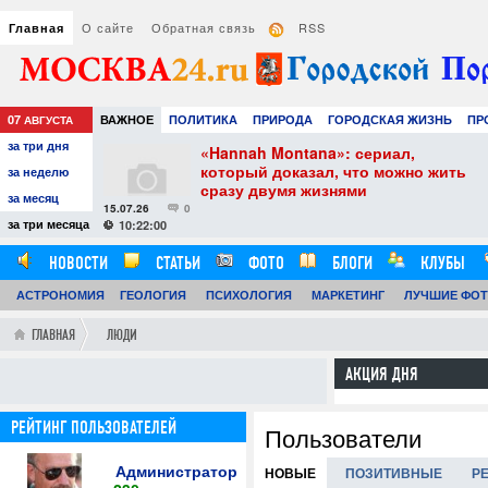
О сайте
Обратная связь
RSS
Главная
07
ВАЖНОЕ
ПОЛИТИКА
ПРИРОДА
ГОРОДСКАЯ ЖИЗНЬ
ПР
АВГУСТА
за три дня
НАУКА
ТЕХНОЛОГИИ
ЗНАМЕНИТОСТИ
АВТО
РАЗВЛЕЧЕ
я рождения
«Hannah Montana»: сериал,
ла столицы
который доказал, что можно жить
за неделю
сразу двумя жизнями
за месяц
15.07.26
0
14
за три месяца
10:22:00
НОВОСТИ
СТАТЬИ
ФОТО
БЛОГИ
КЛУБЫ
АСТРОНОМИЯ
ОБЗОРЫ
ГЕОЛОГИЯ
ВИДЕОРЕПОРТАЖИ
ПСИХОЛОГИЯ
МАРКЕТИНГ
ЛУЧШИЕ ФО
ГЛАВНАЯ
ЛЮДИ
АКЦИЯ ДНЯ
РЕЙТИНГ ПОЛЬЗОВАТЕЛЕЙ
Пользователи
Администратор
НОВЫЕ
ПОЗИТИВНЫЕ
Р