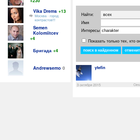
+230
Vika Drems
+13
Найти:
Москва - город
контрастов!!!
Имя
Semen
Интересы
Kolomiitcev
+4
Показать только тех, кто о
Бригада
+4
ytefin
Andrewsemo
0
3 октября 2015
Cie