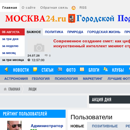
О сайте
Обратная связь
RSS
Главная
06
ВАЖНОЕ
ПОЛИТИКА
ПРИРОДА
ГОРОДСКАЯ ЖИЗНЬ
ПР
АВГУСТА
за три дня
НАУКА
ТЕХНОЛОГИИ
ЗНАМЕНИТОСТИ
АВТО
РАЗВЛЕЧЕ
собенности и
Современное создание смет: как ци
искусственный интеллект меняют с
за неделю
за месяц
24.07.26
0
за три месяца
12:57:00
НОВОСТИ
СТАТЬИ
ФОТО
БЛОГИ
КЛУБЫ
АСТРОНОМИЯ
ОБЗОРЫ
ГЕОЛОГИЯ
ВИДЕОРЕПОРТАЖИ
ПСИХОЛОГИЯ
МАРКЕТИНГ
ЛУЧШИЕ ФО
ГЛАВНАЯ
ЛЮДИ
АКЦИЯ ДНЯ
РЕЙТИНГ ПОЛЬЗОВАТЕЛЕЙ
Пользователи
Администратор
НОВЫЕ
ПОЗИТИВНЫЕ
Р