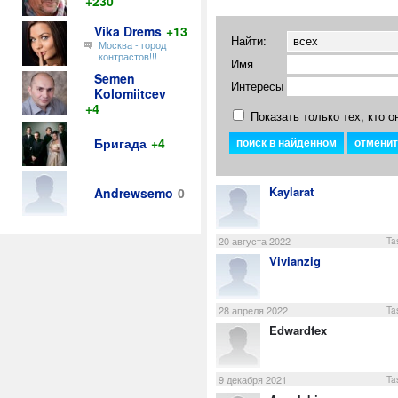
+230
Vika Drems
+13
Найти:
Москва - город
контрастов!!!
Имя
Semen
Интересы
Kolomiitcev
+4
Показать только тех, кто о
Бригада
+4
Kaylarat
Andrewsemo
0
20 августа 2022
Ta
Vivianzig
28 апреля 2022
Ta
Edwardfex
9 декабря 2021
Ta