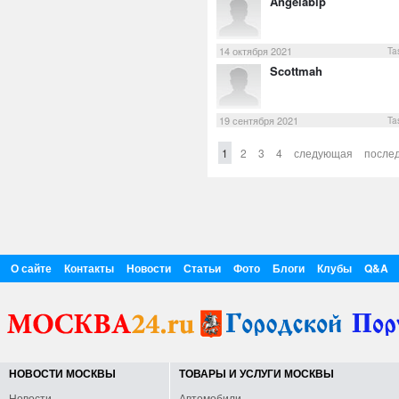
Angelabip
14 октября 2021
Ta
Scottmah
19 сентября 2021
Ta
1
2
3
4
следующая
после
О сайте
Контакты
Новости
Статьи
Фото
Блоги
Клубы
Q&A
НОВОСТИ МОСКВЫ
ТОВАРЫ И УСЛУГИ МОСКВЫ
Новости
Автомобили