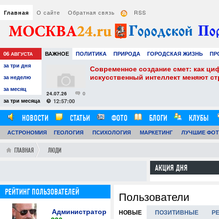
О сайте
Обратная связь
RSS
Главная
06
ВАЖНОЕ
ПОЛИТИКА
ПРИРОДА
ГОРОДСКАЯ ЖИЗНЬ
ПР
АВГУСТА
за три дня
НАУКА
ТЕХНОЛОГИИ
ЗНАМЕНИТОСТИ
АВТО
РАЗВЛЕЧЕ
собенности и
Современное создание смет: как ци
искусственный интеллект меняют с
за неделю
за месяц
24.07.26
0
за три месяца
12:57:00
НОВОСТИ
СТАТЬИ
ФОТО
БЛОГИ
КЛУБЫ
АСТРОНОМИЯ
ОБЗОРЫ
ГЕОЛОГИЯ
ВИДЕОРЕПОРТАЖИ
ПСИХОЛОГИЯ
МАРКЕТИНГ
ЛУЧШИЕ ФО
ГЛАВНАЯ
ЛЮДИ
АКЦИЯ ДНЯ
РЕЙТИНГ ПОЛЬЗОВАТЕЛЕЙ
Пользователи
Администратор
НОВЫЕ
ПОЗИТИВНЫЕ
Р