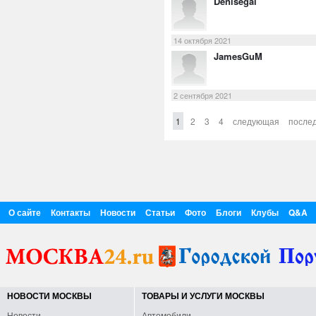
Denisegal
14 октября 2021
JamesGuM
2 сентября 2021
1
2
3
4
следующая
после
О сайте
Контакты
Новости
Статьи
Фото
Блоги
Клубы
Q&A
НОВОСТИ МОСКВЫ
ТОВАРЫ И УСЛУГИ МОСКВЫ
Новости
Автомобили