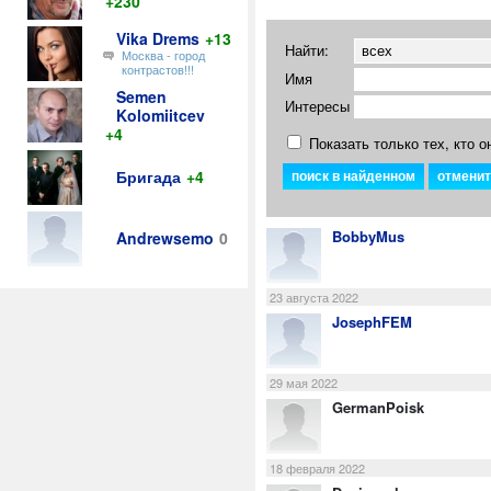
+230
Vika Drems
+13
Найти:
Москва - город
контрастов!!!
Имя
Semen
Интересы
Kolomiitcev
+4
Показать только тех, кто о
Бригада
+4
BobbyMus
Andrewsemo
0
23 августа 2022
JosephFEM
29 мая 2022
GermanPoisk
18 февраля 2022