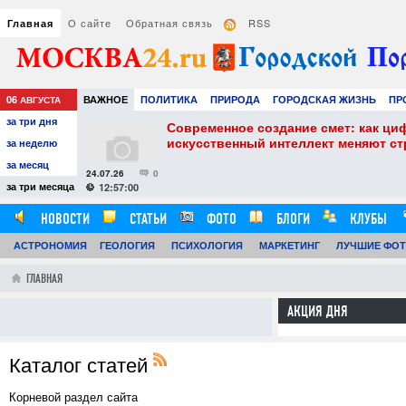
О сайте
Обратная связь
RSS
Главная
06
ВАЖНОЕ
ПОЛИТИКА
ПРИРОДА
ГОРОДСКАЯ ЖИЗНЬ
ПР
АВГУСТА
за три дня
НАУКА
ТЕХНОЛОГИИ
ЗНАМЕНИТОСТИ
АВТО
РАЗВЛЕЧЕ
собенности и
Современное создание смет: как ци
искусственный интеллект меняют с
за неделю
за месяц
24.07.26
0
за три месяца
12:57:00
НОВОСТИ
СТАТЬИ
ФОТО
БЛОГИ
КЛУБЫ
АСТРОНОМИЯ
ОБЗОРЫ
ГЕОЛОГИЯ
ВИДЕОРЕПОРТАЖИ
ПСИХОЛОГИЯ
МАРКЕТИНГ
ЛУЧШИЕ ФО
ГЛАВНАЯ
АКЦИЯ ДНЯ
Каталог статей
Корневой раздел сайта